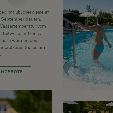
eginnt üblicherweise im
s
September
dauern.
e Wassertemperatur vom
 Teilweise nutzen wir
 das Erwärmen des
r probieren Sie es am
.
ANGEBOTE