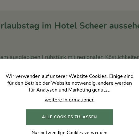
rlaubstag im Hotel Scheer ausseh
nem ausgiebigen Frühstück mit regionalen Köstlichkeiten
Wir verwenden auf unserer Website Cookies. Einige sind
für den Betrieb der Website notwendig, andere werden
es steirischen Thermen- und Vulkanlands wie die Genus
für Analysen und Marketing genutzt.
hlösserstraße der Oststeiermark.
weitere Informationen
ALLE COOKIES ZULASSEN
ten-Pool oder genießen Sie erholsame Stunden in unse
Nur notwendige Cookies verwenden