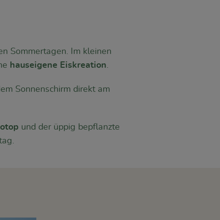
en Sommertagen. Im kleinen
ine
hauseigene Eiskreation
.
 dem Sonnenschirm direkt am
iotop
und der üppig bepflanzte
tag.